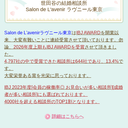
世田谷の結婚相談所
Salon de L'avenir
ラヴニール
東京
Salon de L'avenirラヴニール東京
は
IBJ AWARD
を開業以
来、大変有難いことに連続受賞させて頂いております。勿
論、
2026年度上期もIBJ AWARDを受賞
させて頂きまし
た。
4,797社の中で受賞できた相談所は644社であり、13.4%
で
す。
大変栄誉ある賞を光栄に思っております。
IBJ
2023年度[会員の稼働率◎ お見合いが多い相談所]
[
成婚
者が多い相談所]にも選ばれております。
4000社を超える相談所のTOP1割となります。
詳細はこちらへ